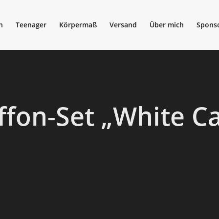
n
Teenager
Körpermaß
Versand
Über mich
Spons
ffon-Set „White Ca