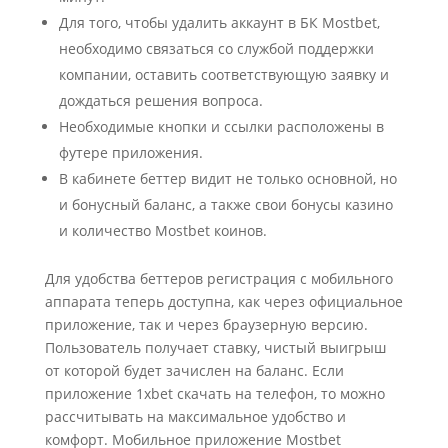
Для того, чтобы удалить аккаунт в БК Mostbet,
необходимо связаться со службой поддержки
компании, оставить соответствующую заявку и
дождаться решения вопроса.
Необходимые кнопки и ссылки расположены в
футере приложения.
В кабинете беттер видит не только основной, но
и бонусный баланс, а также свои бонусы казино
и количество Mostbet коинов.
Для удобства беттеров регистрация с мобильного
аппарата теперь доступна, как через официальное
приложение, так и через браузерную версию.
Пользователь получает ставку, чистый выигрыш
от которой будет зачислен на баланс. Если
приложение 1xbet скачать на телефон, то можно
рассчитывать на максимальное удобство и
комфорт. Мобильное приложение Mostbet