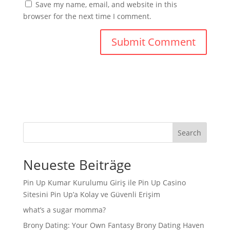
Save my name, email, and website in this
browser for the next time I comment.
Search
Neueste Beiträge
Pin Up Kumar Kurulumu Giriş ile Pin Up Casino
Sitesini Pin Up’a Kolay ve Güvenli Erişim
what’s a sugar momma?
Brony Dating: Your Own Fantasy Brony Dating Haven