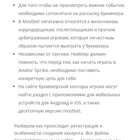
Для того чтобы не просмотреть важное событие,
необходимо согласиться на рассылку букмекера.
В Mostbet негативно относятся к вилочникам,
корридорщикам, послегольщикам и прочим
арбитражным игрокам, которые нечестным
образом пытаются выиграть у букмекера.
Независимо от тактики, гемблер должен
помнить, что перед тем, как начать играть в
Aviator Spribe, необходимо поставить
конкретную цель для себя.
На сайте букмекерской конторы игроки могут
найти раздел с приложениями для мобильных
устройств для Андроид и iOS, а также
десктопную версию mostbet.
Разберем как происходит регистрация и
особенности создания аккаунта. Все файлы