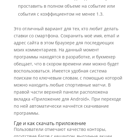
проставить в полном объеме на событие или
события с коэффициентом не менее 1.3.
Это отличный вариант для тех, кто любит делать
ставки со смартфона. Сохранить моё имя, email и
адрес сайта в этом браузере для последующих
моих комментариев. На данный момент
программы находятся в разработке, и букмекер
обещает, что в скором времени ими можно будет
воспользоваться. Имеется удобная система
поискам по ключевым словам, с помощью которой
можно находить любые спортивные матчи. В
правой части верхней панели расположена
вкладка «Приложение для Android». При переходе
по ней автоматически начнётся скачивание
программы.
Где и как скачать приложение
Пользователи отмечают качество конторы,
отсутствие багов с кешаутом, выгодные акции,