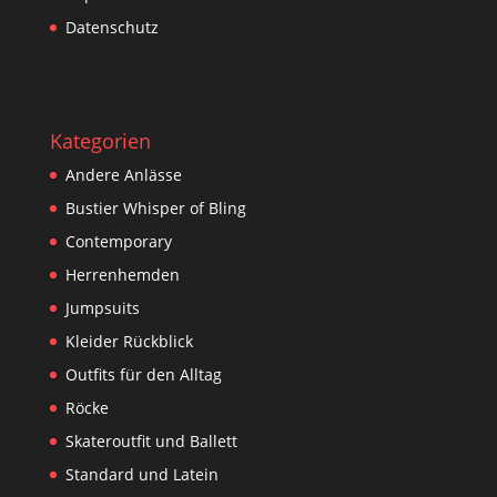
Datenschutz
Kategorien
Andere Anlässe
Bustier Whisper of Bling
Contemporary
Herrenhemden
Jumpsuits
Kleider Rückblick
Outfits für den Alltag
Röcke
Skateroutfit und Ballett
Standard und Latein