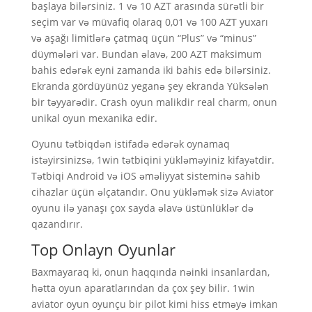
başlaya bilərsiniz. 1 və 10 AZT arasında sürətli bir
seçim var və müvafiq olaraq 0,01 və 100 AZT yuxarı
və aşağı limitlərə çatmaq üçün “Plus” və “minus”
düymələri var. Bundan əlavə, 200 AZT maksimum
bahis edərək eyni zamanda iki bahis edə bilərsiniz.
Ekranda gördüyünüz yeganə şey ekranda Yüksələn
bir təyyarədir. Crash oyun malikdir real charm, onun
unikal oyun mexanika edir.
Oyunu tətbiqdən istifadə edərək oynamaq
istəyirsinizsə, 1win tətbiqini yükləməyiniz kifayətdir.
Tətbiqi Android və iOS əməliyyat sisteminə sahib
cihazlar üçün əlçatandır. Onu yükləmək sizə Aviator
oyunu ilə yanaşı çox sayda əlavə üstünlüklər də
qazandırır.
Top Onlayn Oyunlar
Baxmayaraq ki, onun haqqında nəinki insanlardan,
hətta oyun aparatlarından da çox şey bilir. 1win
aviator oyun oyunçu bir pilot kimi hiss etməyə imkan