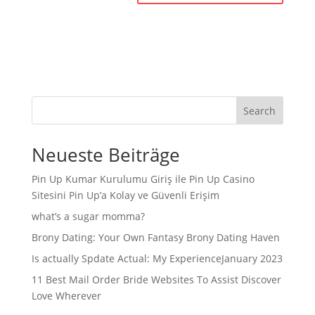
Search
Neueste Beiträge
Pin Up Kumar Kurulumu Giriş ile Pin Up Casino
Sitesini Pin Up’a Kolay ve Güvenli Erişim
what’s a sugar momma?
Brony Dating: Your Own Fantasy Brony Dating Haven
Is actually Spdate Actual: My ExperienceJanuary 2023
11 Best Mail Order Bride Websites To Assist Discover
Love Wherever