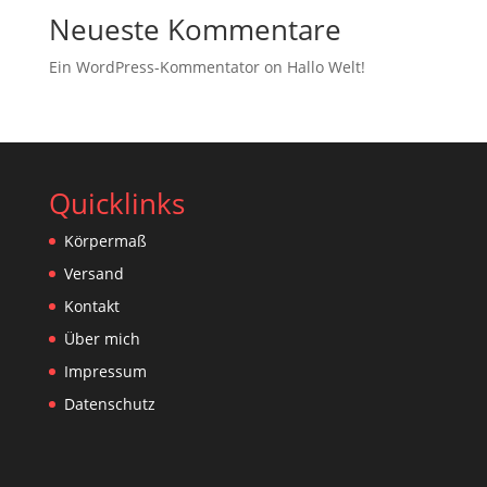
Neueste Kommentare
Ein WordPress-Kommentator
on
Hallo Welt!
Quicklinks
Körpermaß
Versand
Kontakt
Über mich
Impressum
Datenschutz