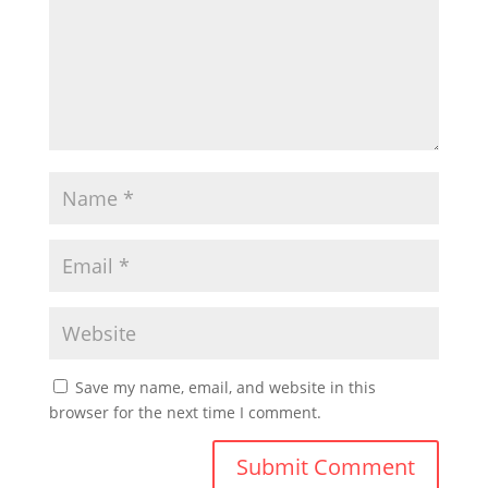
Save my name, email, and website in this
browser for the next time I comment.