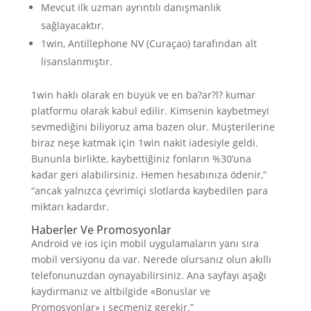
Mevcut ilk uzman ayrıntılı danışmanlık
sağlayacaktır.
1win, Antillephone NV (Curaçao) tarafından alt
lisanslanmıştır.
1win haklı olarak en büyük ve en ba?ar?l? kumar
platformu olarak kabul edilir. Kimsenin kaybetmeyi
sevmediğini biliyoruz ama bazen olur. Müşterilerine
biraz neşe katmak için 1win nakit iadesiyle geldi.
Bununla birlikte, kaybettiğiniz fonların %30’una
kadar geri alabilirsiniz. Hemen hesabınıza ödenir,”
“ancak yalnızca çevrimiçi slotlarda kaybedilen para
miktarı kadardır.
Haberler Ve Promosyonlar
Android ve ios için mobil uygulamaların yanı sıra
mobil versiyonu da var. Nerede olursanız olun akıllı
telefonunuzdan oynayabilirsiniz. Ana sayfayı aşağı
kaydırmanız ve altbilgide «Bonuslar ve
Promosyonlar» ı seçmeniz gerekir.”