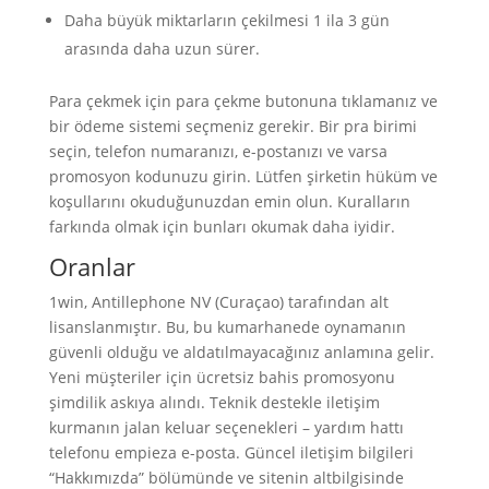
Daha büyük miktarların çekilmesi 1 ila 3 gün
arasında daha uzun sürer.
Para çekmek için para çekme butonuna tıklamanız ve
bir ödeme sistemi seçmeniz gerekir. Bir pra birimi
seçin, telefon numaranızı, e-postanızı ve varsa
promosyon kodunuzu girin. Lütfen şirketin hüküm ve
koşullarını okuduğunuzdan emin olun. Kuralların
farkında olmak için bunları okumak daha iyidir.
Oranlar
1win, Antillephone NV (Curaçao) tarafından alt
lisanslanmıştır. Bu, bu kumarhanede oynamanın
güvenli olduğu ve aldatılmayacağınız anlamına gelir.
Yeni müşteriler için ücretsiz bahis promosyonu
şimdilik askıya alındı. Teknik destekle iletişim
kurmanın jalan keluar seçenekleri – yardım hattı
telefonu empieza e-posta. Güncel iletişim bilgileri
“Hakkımızda” bölümünde ve sitenin altbilgisinde