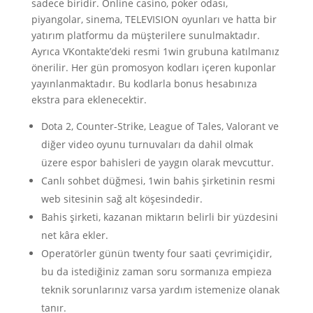
sadece biridir. Online casino, poker odası,
piyangolar, sinema, TELEVISION oyunları ve hatta bir
yatırım platformu da müşterilere sunulmaktadır.
Ayrıca VKontakte’deki resmi 1win grubuna katılmanız
önerilir. Her gün promosyon kodları içeren kuponlar
yayınlanmaktadır. Bu kodlarla bonus hesabınıza
ekstra para eklenecektir.
Dota 2, Counter-Strike, League of Tales, Valorant ve
diğer video oyunu turnuvaları da dahil olmak
üzere espor bahisleri de yaygın olarak mevcuttur.
Canlı sohbet düğmesi, 1win bahis şirketinin resmi
web sitesinin sağ alt köşesindedir.
Bahis şirketi, kazanan miktarın belirli bir yüzdesini
net kâra ekler.
Operatörler günün twenty four saati çevrimiçidir,
bu da istediğiniz zaman soru sormanıza empieza
teknik sorunlarınız varsa yardım istemenize olanak
tanır.