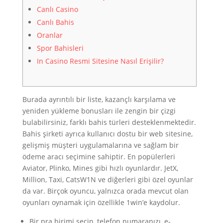
Canlı Casino
Canlı Bahis
Oranlar
Spor Bahisleri
In Casino Resmi Sitesine Nasıl Erişilir?
Burada ayrıntılı bir liste, kazançlı karşılama ve
yeniden yükleme bonusları ile zengin bir çizgi
bulabilirsiniz, farklı bahis türleri desteklenmektedir.
Bahis şirketi ayrıca kullanıcı dostu bir web sitesine,
gelişmiş müşteri uygulamalarına ve sağlam bir
ödeme aracı seçimine sahiptir. En popülerleri
Aviator, Plinko, Mines gibi hızlı oyunlardır. JetX,
Million, Taxi, CatsW1N ve diğerleri gibi özel oyunlar
da var. Birçok oyuncu, yalnızca orada mevcut olan
oyunları oynamak için özellikle 1win’e kaydolur.
Bir pra birimi seçin, telefon numaranızı, e-