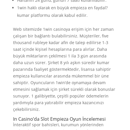
Haftanın 24 günü, günün 7 saati kullanılabilir.
1win haklı olarak en büyük empieza en faydal?
kumar platformu olarak kabul edilir.
Web sitemizde 1win casinoya erişim için her zaman
çalışan bir bağlantı bulabilirsiniz. Müşteriler, five
thousand rubleye kadar afin de talep edilirse 1-3
saat içinde kişisel hesaplarına para alırlar. Daha
büyük miktarların çekilmesi 1 ila 3 gün arasında
daha uzun sürer. Şirket 8 yılı aşkın süredir kumar
pazarında faaliyet göstermektedir, lisansa sahiptir
empieza kullanıcılar arasında mükemmel bir üne
sahiptir. Oyuncuların 1win’de oynamaya devam
etmesini sağlamak için şirket sürekli olarak bonuslar
sunuyor. 1 galibiyette, çeşitli popüler ödemelerin
yardımıyla para yatırabilir empieza kazancınızı
çekebilirsiniz.
In Casino’da Slot Empieza Oyun İncelemesi
İnteraktif spor bahisleri, kurumun yönlerinden