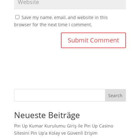
Save my name, email, and website in this
browser for the next time I comment.
Search
Neueste Beiträge
Pin Up Kumar Kurulumu Giriş ile Pin Up Casino
Sitesini Pin Up’a Kolay ve Güvenli Erişim