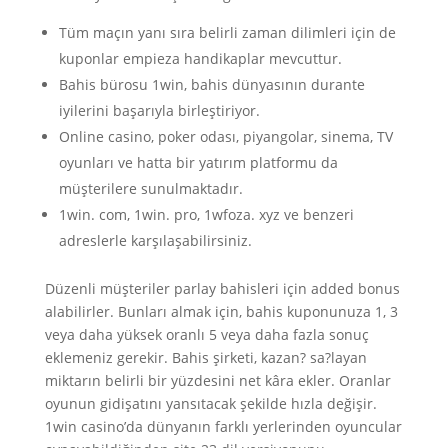
Tüm maçın yanı sıra belirli zaman dilimleri için de
kuponlar empieza handikaplar mevcuttur.
Bahis bürosu 1win, bahis dünyasının durante
iyilerini başarıyla birleştiriyor.
Online casino, poker odası, piyangolar, sinema, TV
oyunları ve hatta bir yatırım platformu da
müşterilere sunulmaktadır.
1win. com, 1win. pro, 1wfoza. xyz ve benzeri
adreslerle karşılaşabilirsiniz.
Düzenli müşteriler parlay bahisleri için added bonus
alabilirler. Bunları almak için, bahis kuponunuza 1, 3
veya daha yüksek oranlı 5 veya daha fazla sonuç
eklemeniz gerekir. Bahis şirketi, kazan? sa?layan
miktarın belirli bir yüzdesini net kâra ekler. Oranlar
oyunun gidişatını yansıtacak şekilde hızla değişir.
1win casino’da dünyanın farklı yerlerinden oyuncular