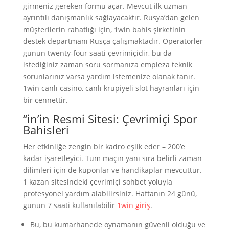
girmeniz gereken formu açar. Mevcut ilk uzman
ayrıntılı danışmanlık sağlayacaktır. Rusya’dan gelen
müşterilerin rahatlığı için, 1win bahis şirketinin
destek departmanı Rusça çalışmaktadır. Operatörler
günün twenty-four saati çevrimiçidir, bu da
istediğiniz zaman soru sormanıza empieza teknik
sorunlarınız varsa yardım istemenize olanak tanır.
1win canlı casino, canlı krupiyeli slot hayranları için
bir cennettir.
“in’in Resmi Sitesi: Çevrimiçi Spor
Bahisleri
Her etkinliğe zengin bir kadro eşlik eder – 200’e
kadar işaretleyici. Tüm maçın yanı sıra belirli zaman
dilimleri için de kuponlar ve handikaplar mevcuttur.
1 kazan sitesindeki çevrimiçi sohbet yoluyla
profesyonel yardım alabilirsiniz. Haftanın 24 günü,
günün 7 saati kullanılabilir
1win giriş
.
Bu, bu kumarhanede oynamanın güvenli olduğu ve