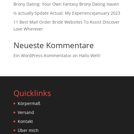
Brony Dating: Your Own Fantasy Brony Dating Haven
Is actually Spdate Actual: My ExperienceJanuary 2023
11 Best Mail Order Bride Websites To Assist Discover
Love Wherever
Neueste Kommentare
Ein WordPress-Kommentator
on
Hallo Welt!
Quicklinks
Körpermaß
Versand
Kontakt
Über mich