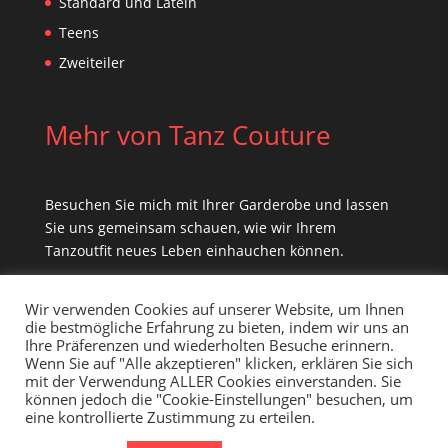
Standard und Latein
Teens
Zweiteiler
Mehr von Tanz Couture
Besuchen Sie mich mit Ihrer Garderobe und lassen
Sie uns gemeinsam schauen, wie wir Ihrem
Tanzoutfit neues Leben einhauchen können.
Wir verwenden Cookies auf unserer Website, um Ihnen
die bestmögliche Erfahrung zu bieten, indem wir uns an
Ihre Präferenzen und wiederholten Besuche erinnern.
Wenn Sie auf "Alle akzeptieren" klicken, erklären Sie sich
mit der Verwendung ALLER Cookies einverstanden. Sie
können jedoch die "Cookie-Einstellungen" besuchen, um
eine kontrollierte Zustimmung zu erteilen.