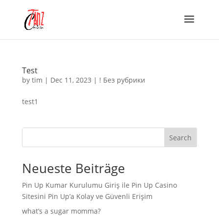
Test
by
tim
|
Dec 11, 2023
|
! Без рубрики
test1
Search
Neueste Beiträge
Pin Up Kumar Kurulumu Giriş ile Pin Up Casino
Sitesini Pin Up’a Kolay ve Güvenli Erişim
what’s a sugar momma?