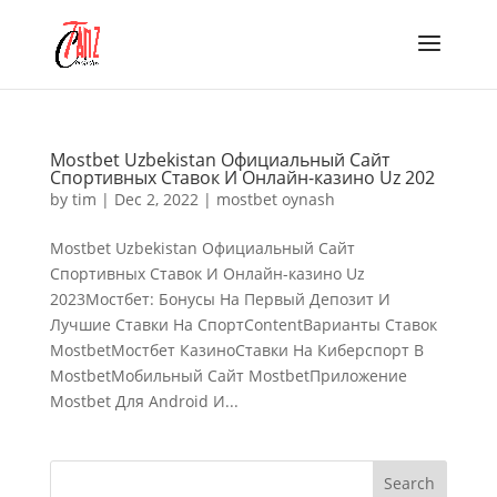
Mostbet Uzbekistan Официальный Сайт
Спортивных Ставок И Онлайн-казино Uz 202
by
tim
|
Dec 2, 2022
|
mostbet oynash
Mostbet Uzbekistan Официальный Сайт
Спортивных Ставок И Онлайн-казино Uz
2023Мостбет: Бонусы На Первый Депозит И
Лучшие Ставки На СпортContentВарианты Ставок
MostbetМостбет КазиноСтавки На Киберспорт В
MostbetМобильный Сайт MostbetПриложение
Mostbet Для Android И...
Search