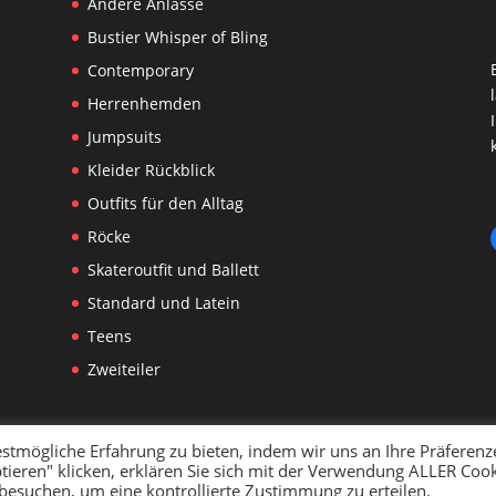
Andere Anlässe
Bustier Whisper of Bling
Contemporary
Herrenhemden
Jumpsuits
Kleider Rückblick
Outfits für den Alltag
Röcke
Skateroutfit und Ballett
Standard und Latein
Teens
Zweiteiler
stmögliche Erfahrung zu bieten, indem wir uns an Ihre Präferenz
tieren" klicken, erklären Sie sich mit der Verwendung ALLER Coo
 besuchen, um eine kontrollierte Zustimmung zu erteilen.