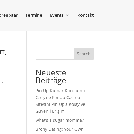
orenpaar
Termine
Events
Kontakt
т,
Search
Neueste
Beiträge
т:
Pin Up Kumar Kurulumu
Giriş ile Pin Up Casino
Sitesini Pin Up’a Kolay ve
Güvenli Erişim
what’s a sugar momma?
Brony Dating: Your Own