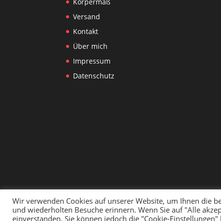
Körpermaß
Versand
Kontakt
Über mich
Impressum
Datenschutz
Wir verwenden Cookies auf unserer Website, um Ihnen die be
und wiederholten Besuche erinnern. Wenn Sie auf "Alle akzep
Developed by
Jan Brinkmann
einverstanden. Sie können jedoch die "Cookie-Einstellungen"