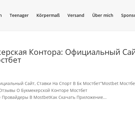
n
Teenager
Körpermaß
Versand
Über mich
Spons
керская Контора: Официальный Сай
остбет
ициальный Сайт, Ставки На Спорт В Бк Мостбет”Mostbet Мостбе
 Отзывы О Букмекерской Конторе Мостбет
Провайдеры В MostbetКак Скачать Приложение...