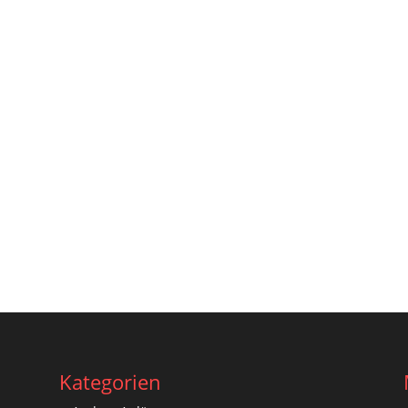
Kategorien