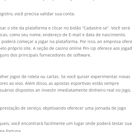
istro, você precisa validar sua conta.
sar o site da plataforma e clicar no botão “Cadastre-se”. Você será
sicas, como seu nome, endereço de E-mail e data de nascimento.
cê poderá começar a jogar na plataforma. Por isso, an empresa ofer
elo próprio site. A seção de casino online Pin-Up oferece aos joga
guns dos principais fornecedores de software.
her jogos de roleta ou cartas. Se você quiser experimentar novas
res ao vivo. Além disso, as apostas esportivas estão sempre
suários dispostos an investir imediatamente dinheiro real no jogo,
estação de serviço, objetivando oferecer uma jornada de jogo
queis, você encontrará facilmente um lugar onde poderá testar sua
ma fortuna.