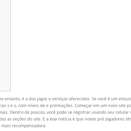
o entanto, é a dos jogos e serviços oferecidos. Se você é um entus
rias s e s, com níveis de e premiações. Começar em um novo site p
mais. Dentro de poucos, você pode se registrar usando seu celular
das as seções do site. E a boa notícia é que novos pré jogadores t
nda mais recompensadora.