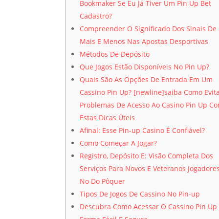
Bookmaker Se Eu Já Tiver Um Pin Up Bet
Cadastro?
Compreender O Significado Dos Sinais De
Mais E Menos Nas Apostas Desportivas
Métodos De Depósito
Que Jogos Estão Disponíveis No Pin Up?
Quais São As Opções De Entrada Em Um
Cassino Pin Up? [newline]saiba Como Evit
Problemas De Acesso Ao Casino Pin Up C
Estas Dicas Úteis
Afinal: Esse Pin-up Casino É Confiável?
Como Começar A Jogar?
Registro, Depósito E: Visão Completa Dos
Serviços Para Novos E Veteranos Jogadore
No Do Pôquer
Tipos De Jogos De Cassino No Pin-up
Descubra Como Acessar O Cassino Pin Up