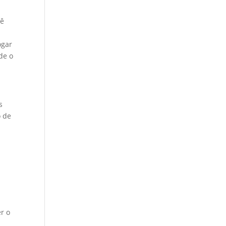
cê
ogar
de o
s
o de
e
r o