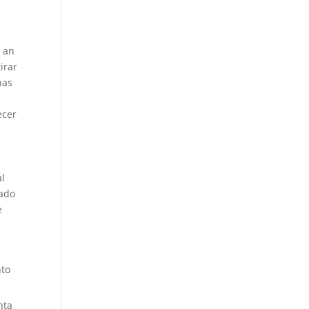
r an
irar
nas
ecer
al
lado
e
nto
nta