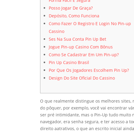
Forma Fácil E Segura
Posso Jogar De Graça?
Depósito, Como Funciona
Como Fazer O Registro E Login No Pin-up
Cassino
Ses Na Sua Conta Pin Up Bet
Jogue Pin-up Casino Com Bônus
Como Se Cadastrar Em Um Pin-up?
Pin Up Casino Brasil
Por Que Os Jogadores Escolhem Pin Up?
Design Do Site Oficial Do Cassino
O que realmente distingue os melhores sites, n
do pôquer, por exemplo, você vai encontrar vá
ser pré intimidante, mas o Pin-Up tudo muito 
navegador, era senha segura, e ter acesso a to
direito aatrativos, o que an escrito inicial ai