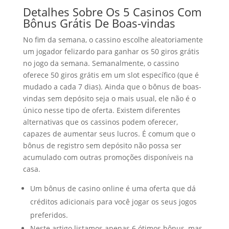
Detalhes Sobre Os 5 Casinos Com
Bônus Grátis De Boas-vindas
No fim da semana, o cassino escolhe aleatoriamente
um jogador felizardo para ganhar os 50 giros grátis
no jogo da semana. Semanalmente, o cassino
oferece 50 giros grátis em um slot específico (que é
mudado a cada 7 dias). Ainda que o bônus de boas-
vindas sem depósito seja o mais usual, ele não é o
único nesse tipo de oferta. Existem diferentes
alternativas que os cassinos podem oferecer,
capazes de aumentar seus lucros. É comum que o
bônus de registro sem depósito não possa ser
acumulado com outras promoções disponíveis na
casa.
Um bônus de casino online é uma oferta que dá
créditos adicionais para você jogar os seus jogos
preferidos.
Neste artigo listamos apenas 6 ótimos bônus, mas