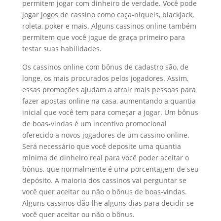
permitem jogar com dinheiro de verdade. Você pode
jogar jogos de cassino como caça-níqueis, blackjack,
roleta, poker e mais. Alguns cassinos online também
permitem que você jogue de graça primeiro para
testar suas habilidades.
Os cassinos online com bônus de cadastro são, de
longe, os mais procurados pelos jogadores. Assim,
essas promoções ajudam a atrair mais pessoas para
fazer apostas online na casa, aumentando a quantia
inicial que você tem para começar a jogar. Um bônus
de boas-vindas é um incentivo promocional
oferecido a novos jogadores de um cassino online.
Será necessário que você deposite uma quantia
mínima de dinheiro real para você poder aceitar o
bônus, que normalmente é uma porcentagem de seu
depósito. A maioria dos cassinos vai perguntar se
você quer aceitar ou não o bônus de boas-vindas.
Alguns cassinos dão-lhe alguns dias para decidir se
você quer aceitar ou não o bônus.