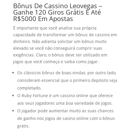
Bônus De Cassino Leovegas –
Ganhe 120 Giros Grátis E Até
R$5000 Em Apostas
É importante que você analise sua própria
capacidade de transformar um bônus de cassino em
dinheiro. Não adianta solicitar um bônus muito
elevado se você não conseguirá cumprir suas
exigências. Claro, o bônus deve ser utilizado em
jogos que você conheça e saiba como jogar.
Os clássicos bônus de boas-vindas, por outro lado,
consideram essencial que o primeiro depósito seja
completado.
O Ruby Fortune é um cassino online que oferece
aos seus jogadores uma boa variedade de jogos.
O jogador pode aumentar muito as suas chances
de ganho nos jogos de casino online com o bônus
grátis.