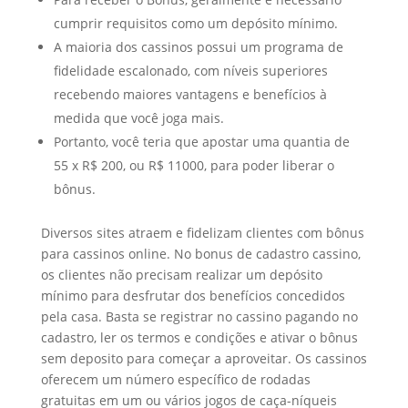
cumprir requisitos como um depósito mínimo.
A maioria dos cassinos possui um programa de
fidelidade escalonado, com níveis superiores
recebendo maiores vantagens e benefícios à
medida que você joga mais.
Portanto, você teria que apostar uma quantia de
55 x R$ 200, ou R$ 11000, para poder liberar o
bônus.
Diversos sites atraem e fidelizam clientes com bônus
para cassinos online. No bonus de cadastro cassino,
os clientes não precisam realizar um depósito
mínimo para desfrutar dos benefícios concedidos
pela casa. Basta se registrar no cassino pagando no
cadastro, ler os termos e condições e ativar o bônus
sem deposito para começar a aproveitar. Os cassinos
oferecem um número específico de rodadas
gratuitas em um ou vários jogos de caça-níqueis