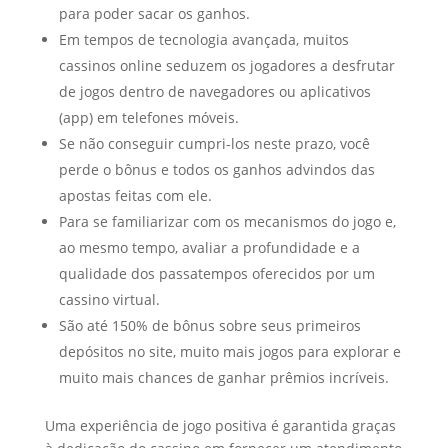
para poder sacar os ganhos.
Em tempos de tecnologia avançada, muitos
cassinos online seduzem os jogadores a desfrutar
de jogos dentro de navegadores ou aplicativos
(app) em telefones móveis.
Se não conseguir cumpri-los neste prazo, você
perde o bônus e todos os ganhos advindos das
apostas feitas com ele.
Para se familiarizar com os mecanismos do jogo e,
ao mesmo tempo, avaliar a profundidade e a
qualidade dos passatempos oferecidos por um
cassino virtual.
São até 150% de bônus sobre seus primeiros
depósitos no site, muito mais jogos para explorar e
muito mais chances de ganhar prêmios incríveis.
Uma experiência de jogo positiva é garantida graças