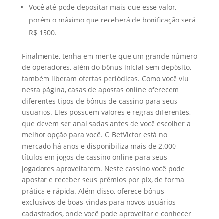
Você até pode depositar mais que esse valor,
porém o máximo que receberá de bonificação será
R$ 1500.
Finalmente, tenha em mente que um grande número
de operadores, além do bônus inicial sem depósito,
também liberam ofertas periódicas. Como você viu
nesta página, casas de apostas online oferecem
diferentes tipos de bônus de cassino para seus
usuários. Eles possuem valores e regras diferentes,
que devem ser analisadas antes de você escolher a
melhor opção para você. O BetVictor está no
mercado há anos e disponibiliza mais de 2.000
títulos em jogos de cassino online para seus
jogadores aproveitarem. Neste cassino você pode
apostar e receber seus prêmios por pix, de forma
prática e rápida. Além disso, oferece bônus
exclusivos de boas-vindas para novos usuários
cadastrados, onde você pode aproveitar e conhecer