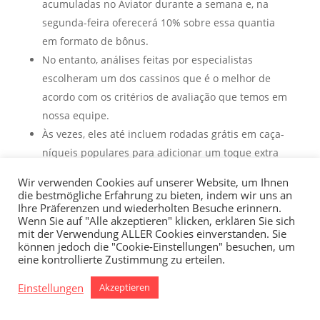
acumuladas no Aviator durante a semana e, na
segunda-feira oferecerá 10% sobre essa quantia
em formato de bônus.
No entanto, análises feitas por especialistas
escolheram um dos cassinos que é o melhor de
acordo com os critérios de avaliação que temos em
nossa equipe.
Às vezes, eles até incluem rodadas grátis em caça-
níqueis populares para adicionar um toque extra
de empolgação à sua entrada no cassino.
Wir verwenden Cookies auf unserer Website, um Ihnen
Mesmo com bônus generosos, uma boa estratégia
die bestmögliche Erfahrung zu bieten, indem wir uns an
Ihre Präferenzen und wiederholten Besuche erinnern.
é essencial para maximizar suas chances de
Wenn Sie auf "Alle akzeptieren" klicken, erklären Sie sich
lucrar.
mit der Verwendung ALLER Cookies einverstanden. Sie
können jedoch die "Cookie-Einstellungen" besuchen, um
eine kontrollierte Zustimmung zu erteilen.
Ah, seria incrível se os bônus sem depósitos
pudessem ser utilizados para se divertir em
Einstellungen
Akzeptieren
qualquer jogo no cassino online, não é? A maioria
dos sites de cassinos incluem restrições sobre