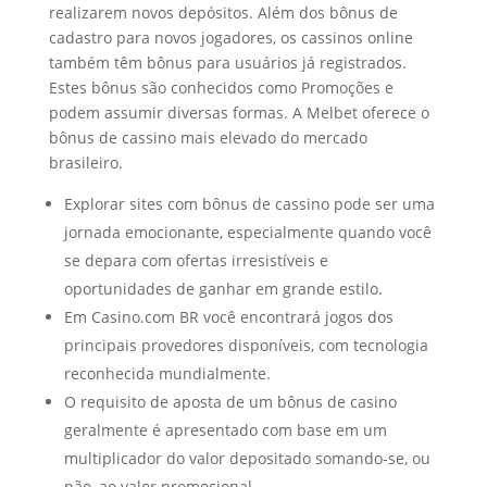
realizarem novos depósitos. Além dos bônus de
cadastro para novos jogadores, os cassinos online
também têm bônus para usuários já registrados.
Estes bônus são conhecidos como Promoções e
podem assumir diversas formas. A Melbet oferece o
bônus de cassino mais elevado do mercado
brasileiro.
Explorar sites com bônus de cassino pode ser uma
jornada emocionante, especialmente quando você
se depara com ofertas irresistíveis e
oportunidades de ganhar em grande estilo.
Em Casino.com BR você encontrará jogos dos
principais provedores disponíveis, com tecnologia
reconhecida mundialmente.
O requisito de aposta de um bônus de casino
geralmente é apresentado com base em um
multiplicador do valor depositado somando-se, ou
não, ao valor promocional.