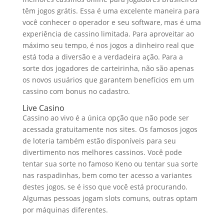
têm jogos grátis. Essa é uma excelente maneira para
você conhecer o operador e seu software, mas é uma
experiência de cassino limitada. Para aproveitar ao
máximo seu tempo, é nos jogos a dinheiro real que
está toda a diversão e a verdadeira ação. Para a
sorte dos jogadores de carteirinha, não são apenas
os novos usuários que garantem benefícios em um
cassino com bonus no cadastro.
Live Casino
Cassino ao vivo é a única opção que não pode ser
acessada gratuitamente nos sites. Os famosos jogos
de loteria também estão disponíveis para seu
divertimento nos melhores cassinos. Você pode
tentar sua sorte no famoso Keno ou tentar sua sorte
nas raspadinhas, bem como ter acesso a variantes
destes jogos, se é isso que você está procurando.
Algumas pessoas jogam slots comuns, outras optam
por máquinas diferentes.