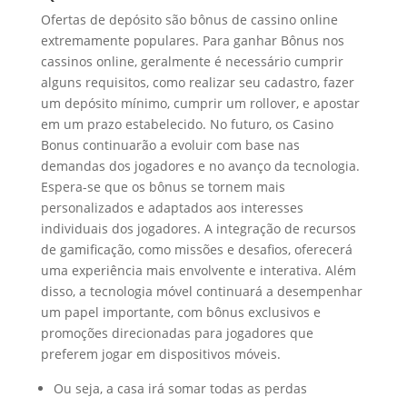
Ofertas de depósito são bônus de cassino online
extremamente populares. Para ganhar Bônus nos
cassinos online, geralmente é necessário cumprir
alguns requisitos, como realizar seu cadastro, fazer
um depósito mínimo, cumprir um rollover, e apostar
em um prazo estabelecido. No futuro, os Casino
Bonus continuarão a evoluir com base nas
demandas dos jogadores e no avanço da tecnologia.
Espera-se que os bônus se tornem mais
personalizados e adaptados aos interesses
individuais dos jogadores. A integração de recursos
de gamificação, como missões e desafios, oferecerá
uma experiência mais envolvente e interativa. Além
disso, a tecnologia móvel continuará a desempenhar
um papel importante, com bônus exclusivos e
promoções direcionadas para jogadores que
preferem jogar em dispositivos móveis.
Ou seja, a casa irá somar todas as perdas