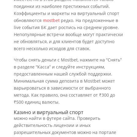
поединки из наиболее престижных событий.
Коэффициенты и маркеты на виртуальный спорт
обновляются
mostbet
редко. На предложенные в
live события БК дает роспись на среднем уровне.
Непопулярные встречи вообще могут практически
не обновляться, и для клиентов будет доступно
всего несколько исходов для ставок.
Чтобы снять деньги с Mostbet, нажмите на “Снять”
в разделе “Касса” и следуйте инструкциям,
предоставленным нашей службой поддержки.
Минимальная сумма депозита в Mostbet может
варьироваться в зависимости от выбранного
метода. Как правило, она составляет от ₹300 до
₹500 единиц валюты.
Казино и виртуальный спорт
можно найти в футере сайта. Проверить
действительность лицензии и иных
разрешительных документов можно на портале