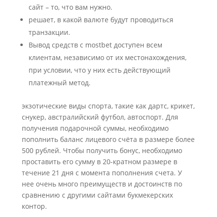
сайт – то, что вам нужно.
решает, в какой валюте будут проводиться
транзакции.
Вывод средств с mostbet доступен всем
клиентам, независимо от их местонахождения,
при условии, что у них есть действующий
платежный метод.
экзотические виды спорта, такие как дартс, крикет,
снукер, австралийский футбол, автоспорт. Для
получения подарочной суммы, необходимо
пополнить баланс лицевого счёта в размере более
500 рублей. Чтобы получить бонус, необходимо
проставить его сумму в 20-кратном размере в
течение 21 дня с момента пополнения счета. У
нее очень много преимуществ и достоинств по
сравнению с другими сайтами букмекерских
контор.