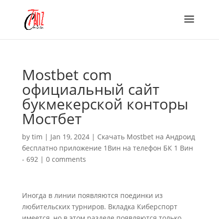
Mostbet com
официальный сайт
букмекерской конторы
Мостбет
by
tim
|
Jan 19, 2024
|
Скачать Mostbet на Андроид
бесплатно приложение 1Вин на телефон БК 1 Вин
- 692
|
0 comments
Иногда в линии появляются поединки из
любительских турниров. Вкладка Киберспорт
имеется, но в этом разделе появляются только