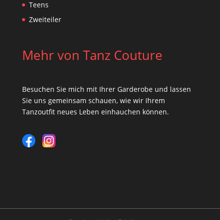
Teens
Zweiteiler
Mehr von Tanz Couture
Besuchen Sie mich mit Ihrer Garderobe und lassen
Sie uns gemeinsam schauen, wie wir Ihrem
Tanzoutfit neues Leben einhauchen können.