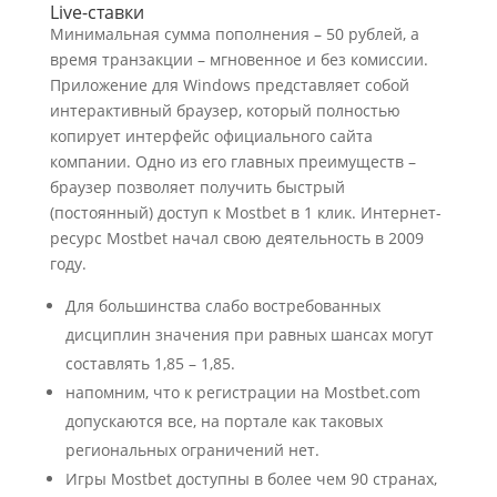
Live-ставки
Минимальная сумма пополнения – 50 рублей, а
время транзакции – мгновенное и без комиссии.
Приложение для Windows представляет собой
интерактивный браузер, который полностью
копирует интерфейс официального сайта
компании. Одно из его главных преимуществ –
браузер позволяет получить быстрый
(постоянный) доступ к Mostbet в 1 клик. Интернет-
ресурс Mostbet начал свою деятельность в 2009
году.
Для большинства слабо востребованных
дисциплин значения при равных шансах могут
составлять 1,85 – 1,85.
напомним, что к регистрации на Mostbet.com
допускаются все, на портале как таковых
региональных ограничений нет.
Игры Mostbet доступны в более чем 90 странах,