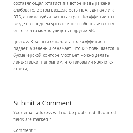
составляющая (статистика встречи) выражена
слабовато. В этом разделе есть НБА, Единая лига
ВТБ, а также кубки разных стран. Коэффициенты
везде на среднем уровне и не особо отличаются
от того, что можно увидеть в других БК.
цветом. Красный означает, что коэффициент
падает, а зеленый означает, что КФ повышается. В
букмекерской конторе Мост Бет можно делать
лайв-ставки. Напомним, что таковыми являются
ставки,
Submit a Comment
Your email address will not be published.
Required
fields are marked
*
Comment
*