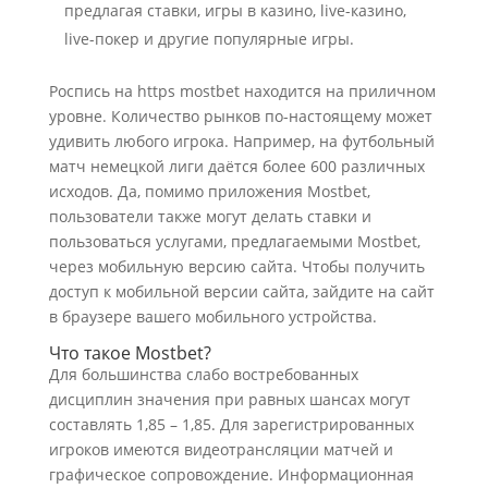
предлагая ставки, игры в казино, live-казино,
live-покер и другие популярные игры.
Роспись на https mostbet находится на приличном
уровне. Количество рынков по-настоящему может
удивить любого игрока. Например, на футбольный
матч немецкой лиги даётся более 600 различных
исходов. Да, помимо приложения Mostbet,
пользователи также могут делать ставки и
пользоваться услугами, предлагаемыми Mostbet,
через мобильную версию сайта. Чтобы получить
доступ к мобильной версии сайта, зайдите на сайт
в браузере вашего мобильного устройства.
Что такое Mostbet?
Для большинства слабо востребованных
дисциплин значения при равных шансах могут
составлять 1,85 – 1,85. Для зарегистрированных
игроков имеются видеотрансляции матчей и
графическое сопровождение. Информационная