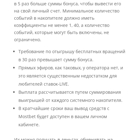
в 5 раз больше суммы бонуса, чтобы вывести его
на свой личный счет. Минимальное количество
событий в накопителе должно иметь
коэффициенты не менее 1, 40, а количество
событий, которые могут быть включены, не
ограничено.
Требование по отыгрышу бесплатных вращений
в 30 раз превышает сумму бонуса.
Прямых эфиров, как таковых, у оператора нет, и
это является существенным недостатком для
любителей ставок-LIVE.
Выплата рассчитывается путем суммирования
выигрышей от каждого системного накопителя.
В кратчайшие сроки ваш вывод средств с
Mostbet будет доступен в вашем личном
кабинете.
Их можно получать в деньгах, обменивать на