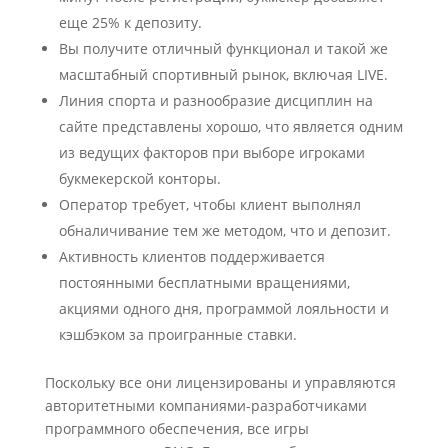
еще 25% к депозиту.
Вы получите отличный функционал и такой же
масштабный спортивный рынок, включая LIVE.
Линия спорта и разнообразие дисциплин на
сайте представлены хорошо, что является одним
из ведущих факторов при выборе игроками
букмекерской конторы.
Оператор требует, чтобы клиент выполнял
обналичивание тем же методом, что и депозит.
Активность клиентов поддерживается
постоянными бесплатными вращениями,
акциями одного дня, программой лояльности и
кэшбэком за проигранные ставки.
Поскольку все они лицензированы и управляются
авторитетными компаниями-разработчиками
программного обеспечения, все игры