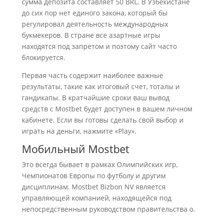
сумма депозита составляет 50 BRL. В Узбекистане
до сих пор нет единого закона, который бы
регулировал деятельность международных
букмекеров. В стране все азартные игры
находятся под запретом и поэтому сайт часто
блокируется.
Первая часть содержит наиболее важные
результаты, такие как итоговый счет, тоталы и
гандикапы. В кратчайшие сроки ваш вывод
средств с Mostbet будет доступен в вашем личном
кабинете. Если вы готовы сделать свой выбор и
играть на деньги, нажмите «Play».
Мобильный Mostbet
Это всегда бывает в рамках Олимпийских игр,
Чемпионатов Европы по футболу и другим
дисциплинам. Mostbet Bizbon NV является
управляющей компанией, находящейся под
непосредственным руководством правительства о.