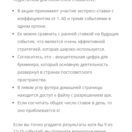
В акции принимают участие экспресс-ставки с
коэффициентом от 1, 40 и тремя событиями в
одном купоне.
Ее можно сравнить с ранней ставкой на будущие
события, что является очень эффективной
стратегией, которая широко используется.
Согласитесь, это – внушительная цифра для
букмекера, который основную деятельность
развернул в странах постсоветского
пространства.
В левом углу футера домашней страницы
находится доступ к файлу с разрешением арк.
Если сосчитать общее число ставок в день, то
оно приближается к!
Если вы точно угадаете результаты хотя бы 9 из
12-15 событий, вы получите вознаграждение.