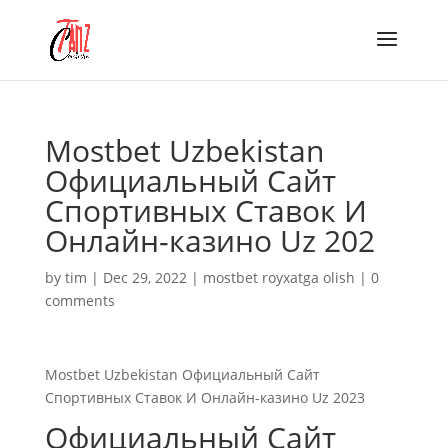
Mostbet Uzbekistan
Официальный Сайт
Спортивных Ставок И
Онлайн-казино Uz 202
by
tim
|
Dec 29, 2022
|
mostbet royxatga olish
|
0
comments
Mostbet Uzbekistan Официальный Сайт
Спортивных Ставок И Онлайн-казино Uz 2023
Официальный Сайт