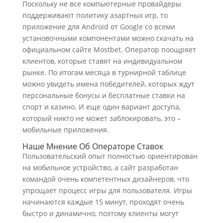
Поскольку не все компьютерные провайдеры
поддерживают политику азартных игр, то
приложение для Android от Google со всеми
установочными компонентами можно скачать на
официальном сайте Mostbet. Оператор поощряет
клиентов, которые ставят на индивидуальном
рынке. По итогам месяца в турнирной таблице
можно увидеть имена победителей, которых ждут
персональные бонусы и бесплатные ставки на
спорт и казино. И еще один вариант доступа,
который никто не может заблокировать, это –
мобильные приложения.
Наше Мнение Об Операторе Ставок
Пользовательский опыт полностью ориентирован
на мобильное устройство, а сайт разработан
командой очень компетентных дизайнеров, что
упрощает процесс игры для пользователя. Игры
начинаются каждые 15 минут, проходят очень
быстро и динамично, поэтому клиенты могут