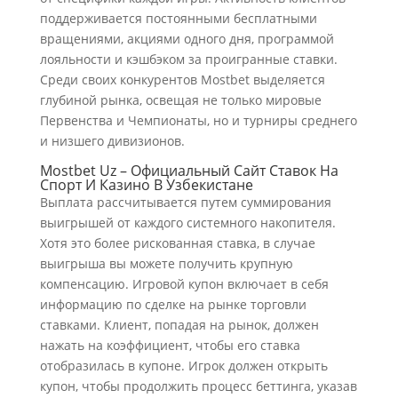
поддерживается постоянными бесплатными
вращениями, акциями одного дня, программой
лояльности и кэшбэком за проигранные ставки.
Среди своих конкурентов Mostbet выделяется
глубиной рынка, освещая не только мировые
Первенства и Чемпионаты, но и турниры среднего
и низшего дивизионов.
Mostbet Uz – Официальный Сайт Ставок На
Спорт И Казино В Узбекистане
Выплата рассчитывается путем суммирования
выигрышей от каждого системного накопителя.
Хотя это более рискованная ставка, в случае
выигрыша вы можете получить крупную
компенсацию. Игровой купон включает в себя
информацию по сделке на рынке торговли
ставками. Клиент, попадая на рынок, должен
нажать на коэффициент, чтобы его ставка
отобразилась в купоне. Игрок должен открыть
купон, чтобы продолжить процесс беттинга, указав