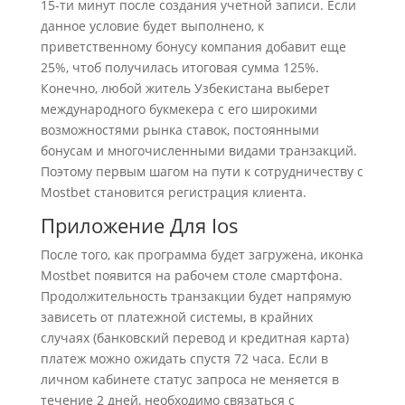
15-ти минут после создания учетной записи. Если
данное условие будет выполнено, к
приветственному бонусу компания добавит еще
25%, чтоб получилась итоговая сумма 125%.
Конечно, любой житель Узбекистана выберет
международного букмекера с его широкими
возможностями рынка ставок, постоянными
бонусам и многочисленными видами транзакций.
Поэтому первым шагом на пути к сотрудничеству с
Mostbet становится регистрация клиента.
Приложение Для Ios
После того, как программа будет загружена, иконка
Mostbet появится на рабочем столе смартфона.
Продолжительность транзакции будет напрямую
зависеть от платежной системы, в крайних
случаях (банковский перевод и кредитная карта)
платеж можно ожидать спустя 72 часа. Если в
личном кабинете статус запроса не меняется в
течение 2 дней, необходимо связаться с