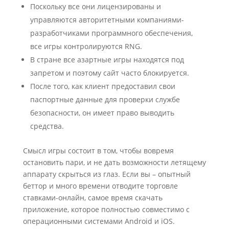
Поскольку все они лицензированы и
управляются авторитетными компаниями-
разработчиками программного обеспечения,
все игры контролируются RNG.
В стране все азартные игры находятся под
запретом и поэтому сайт часто блокируется.
После того, как клиент предоставил свои
паспортные данные для проверки службе
безопасности, он имеет право выводить
средства.
Смысл игры состоит в том, чтобы вовремя
остановить пари, и не дать возможности летящему
аппарату скрыться из глаз. Если вы – опытный
беттор и много времени отводите торговле
ставками-онлайн, самое время скачать
приложение, которое полностью совместимо с
операционными системами Android и iOS.