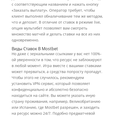
с соответствующим названием и нажать кнопку
«Заказать выплату». Оператор требует, чтобы
клиент выполнял обналичивание тем же методом,
что и депозит. В отличие от ставок в режиме live,
опция мультибет позволяет вам смотреть
множество матчей и делать ставки на все из них
одновременно.
Виды Ставок В Mostbet
Но даже с зеркальными ссылками у вас нет 100%-
ой уверенности в том, что ресурс не заблокируют
в любой момент. Игра вместе с вашими ставками
может прерваться, а средства попросту пропадут.
Чтобы этого не случилось, рекомендуем
установить VPN-сервис, который позволяет
конфиденциально и абсолютно безопасно
находиться на сайте. Вы можете указать иную
страну проживания, например, Великобританию
или Испанию, где Mostbet разрешен, и заходить
на ресурс можно 24/7. Подобно предматчевой