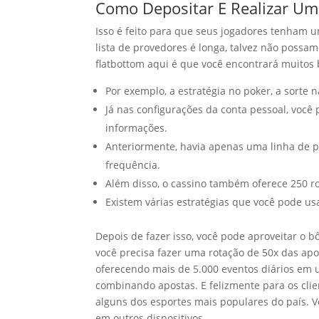
Como Depositar E Realizar U
Isso é feito para que seus jogadores tenham
lista de provedores é longa, talvez não possam
flatbottom aqui é que você encontrará muitos
Por exemplo, a estratégia no poker, a sorte n
Já nas configurações da conta pessoal, você 
informações.
Anteriormente, havia apenas uma linha de 
frequência.
Além disso, o cassino também oferece 250 ro
Existem várias estratégias que você pode u
Depois de fazer isso, você pode aproveitar o b
você precisa fazer uma rotação de 50x das apo
oferecendo mais de 5.000 eventos diários em 
combinando apostas. E felizmente para os clien
alguns dos esportes mais populares do país. V
em outros dispositivos.