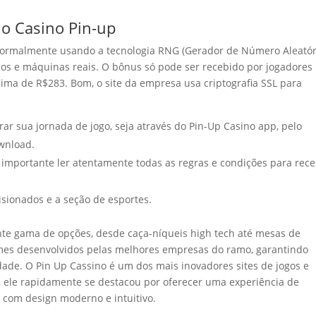
No Casino Pin-up
 normalmente usando a tecnologia RNG (Gerador de Número Aleatór
nos e máquinas reais. O bônus só pode ser recebido por jogadores
ima de R$283. Bom, o site da empresa usa criptografia SSL para
r sua jornada de jogo, seja através do Pin-Up Casino app, pelo
wnload.
 importante ler atentamente todas as regras e condições para rec
visionados e a seção de esportes.
te gama de opções, desde caça-níqueis high tech até mesas de
games desenvolvidos pelas melhores empresas do ramo, garantindo
ade. O Pin Up Cassino é um dos mais inovadores sites de jogos e
 ele rapidamente se destacou por oferecer uma experiência de
a com design moderno e intuitivo.