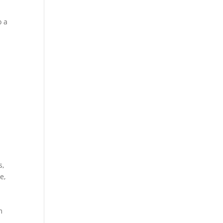
o a
a
s,
e,
m